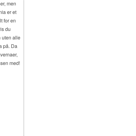
der, men
ia er et
t for en
vis du
 uten alle
ia på. Da
avernaer,
assen med!