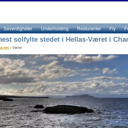
Severdigheter
Underholding
Resturanter
Fly
F
est solfylte stedet i Hellas-Været i Cha
ta.net
>
Været