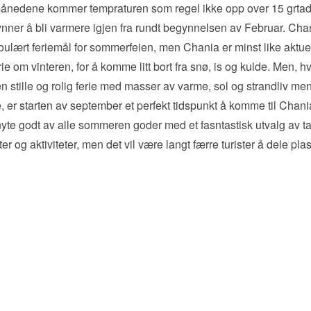
rmånedene kommer tempraturen som regel ikke opp over 15 grta
nner å bli varmere igjen fra rundt begynnelsen av Februar. Chan
oulært feriemål for sommerfeien, men Chania er minst like aktuel
erie om vinteren, for å komme litt bort fra snø, is og kulde. Men, h
n stille og rolig ferie med masser av varme, sol og strandliv men
e, er starten av september et perfekt tidspunkt å komme til Chan
yte godt av alle sommeren goder med et fasntastisk utvalg av t
ter og aktiviteter, men det vil være langt færre turister å dele pl