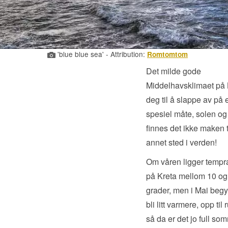
'blue blue sea' - Attribution:
Romtomtom
Det milde gode
Middelhavsklimaet på K
deg til å slappe av på 
spesiel måte, solen og
finnes det ikke maken t
annet sted i verden!
Om våren ligger tempr
på Kreta mellom 10 og
grader, men i Mai begy
bli litt varmere, opp til 
så da er det jo full so