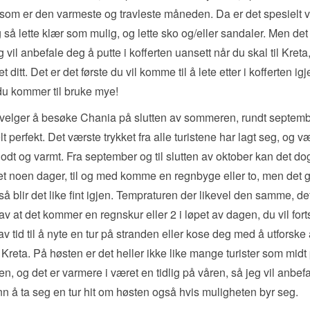
li, som er den varmeste og travleste måneden. Da er det spesielt vi
så lette klær som mulig, og lette sko og/eller sandaler. Men det 
g vil anbefale deg å putte i kofferten uansett når du skal til Kreta,
 ditt. Det er det første du vil komme til å lete etter i kofferten ig
du kommer til bruke mye!
velger å besøke Chania på slutten av sommeren, rundt septemb
lt perfekt. Det værste trykket fra alle turistene har lagt seg, og v
 godt og varmt. Fra september og til slutten av oktober kan det d
t noen dager, til og med komme en regnbyge eller to, men det gå
så blir det like fint igjen. Tempraturen der likevel den samme, det
av at det kommer en regnskur eller 2 i løpet av dagen, du vil fort
v tid til å nyte en tur på stranden eller kose deg med å utforske
 Kreta. På høsten er det heller ikke like mange turister som midt
, og det er varmere i været en tidlig på våren, så jeg vil anbef
 å ta seg en tur hit om høsten også hvis muligheten byr seg.