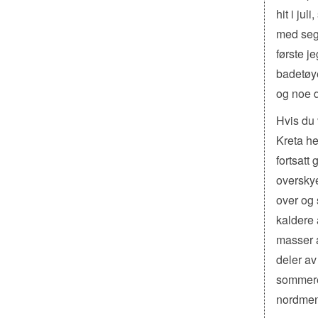
hit i ju
med seg 
første je
badetøyet
og noe 
Hvis du 
Kreta he
fortsatt
overskye
over og 
kaldere 
masser a
deler av
sommeren
nordmenn