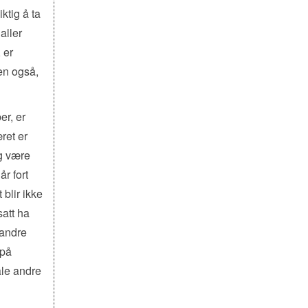
ktig å ta
aller
 er
jen også,
er, er
æret er
og være
r fort
 blir ikke
satt ha
 andre
 på
ale andre