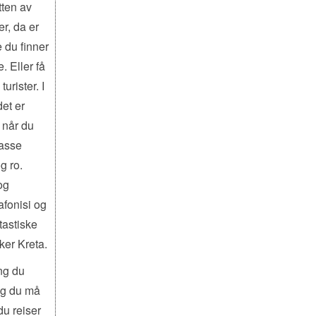
tten av
er, da er
e du finner
. Eller få
rister. I
et er
å når du
masse
g ro.
og
afonisi og
tastiske
ker Kreta.
ng du
ing du må
du reiser