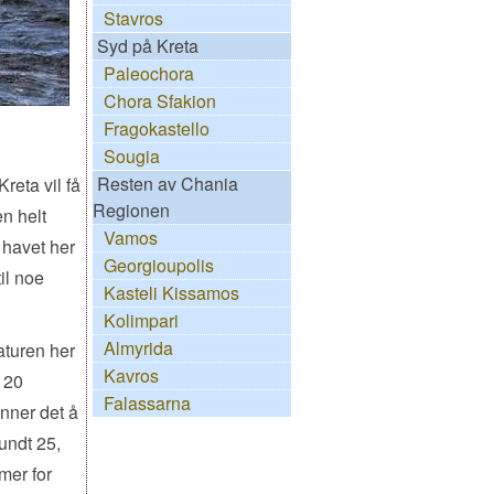
Stavros
Syd på Kreta
Paleochora
Chora Sfakion
Fragokastello
Sougia
Resten av Chania
reta vil få
Regionen
en helt
Vamos
 havet her
Georgioupolis
il noe
Kasteli Kissamos
Kolimpari
Almyrida
aturen her
Kavros
 20
Falassarna
nner det å
rundt 25,
mmer for