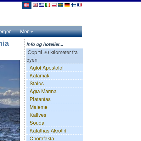
erger
Mer
nia
Info og hoteller...
Opp til 20 kilometer fra
byen
Agioi Apostoloi
Kalamaki
Stalos
Agia Marina
Platanias
Maleme
Kalives
Souda
Kalathas Akrotiri
Chorafakia