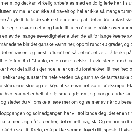
menn, og det kan virkelig anbefales med en tidlig ferie her. I slu
 slutten av mai er det ikke så travelt og heller ikke så mange turist
ere å nyte til fulle de vakre strendene og alt det andre fantastisk
er ta deg en svømmetur og bade litt uten å måtte tråkke over andre
en av de mange severdighetene uten de alt for lange køene av tu
nedene blir det ganske varmt her, opp til rundt 40 grader, og d
det er travlest og mest turister her, så det er det verdt å tenke p
tille ferien din i Chania, enten om du elsker travle steder med 
r hvor det alltid skjer noe, eller om du foretrekker litt mer fred o
iltrekker seg turister fra hele verden på grunn av de fantastiske 
e strendene sine og det krystallkare vannet, som for eksmpel El
a hvor vannet er helt utrolig smaragdgrønt, og mange andre fan
 og steder du vil ønske å lære mer om og se mer av når du besø
oppgangen og solnedgangen her vil trollbinde deg, det er en ti
 må få med deg når du er her, det er helt magisk! Og en annen t
 når du skal til Kreta, er å pakke sommertøyet ditt, spesielt hvis 