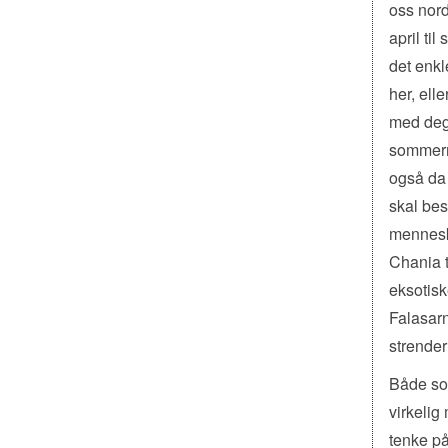
oss nord
april til
det enkl
her, ell
med deg 
sommermå
også da 
skal bes
menneske
Chania t
eksotisk
Falasarn
strender
Både sol
virkelig
tenke på