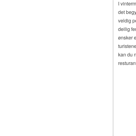
I vinte
det begy
veldig p
deilig f
ønsker e
turisten
kan du n
resturan