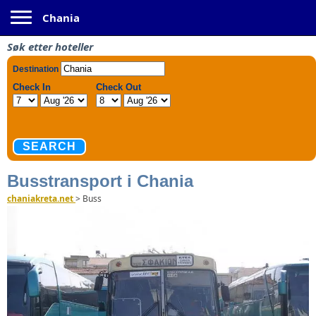
Toggle navigation
Chania
Søk etter hoteller
Busstransport i Chania
chaniakreta.net
>
Buss