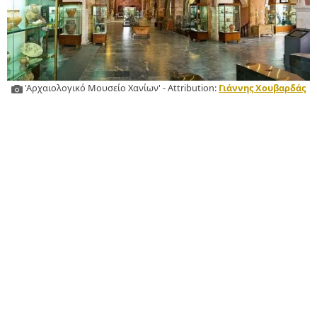
'Αρχαιολογικό Μουσείο Χανίων' - Attribution:
Γιάννης Χουβαρδάς