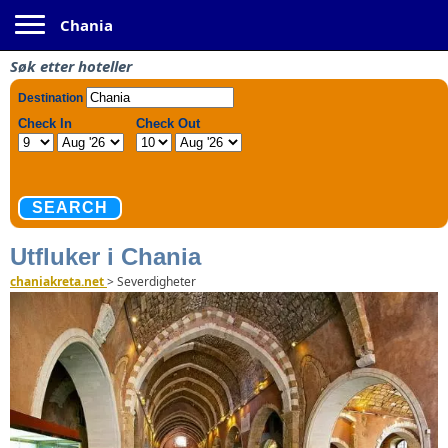
Toggle navigation
Chania
Søk etter hoteller
Utfluker i Chania
chaniakreta.net
>
Severdigheter