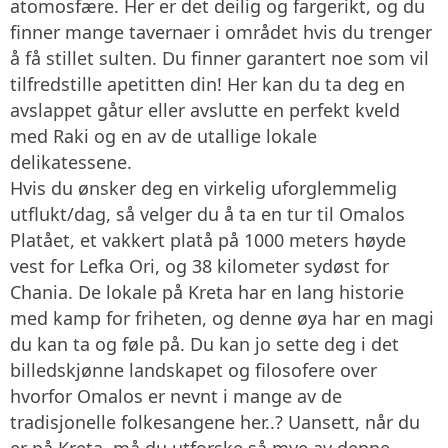
atomosfære. Her er det deilig og fargerikt, og du
finner mange tavernaer i området hvis du trenger
å få stillet sulten. Du finner garantert noe som vil
tilfredstille apetitten din! Her kan du ta deg en
avslappet gåtur eller avslutte en perfekt kveld
med Raki og en av de utallige lokale
delikatessene.
Hvis du ønsker deg en virkelig uforglemmelig
utflukt/dag, så velger du å ta en tur til Omalos
Platået, et vakkert platå på 1000 meters høyde
vest for Lefka Ori, og 38 kilometer sydøst for
Chania. De lokale på Kreta har en lang historie
med kamp for friheten, og denne øya har en magi
du kan ta og føle på. Du kan jo sette deg i det
billedskjønne landskapet og filosofere over
hvorfor Omalos er nevnt i mange av de
tradisjonelle folkesangene her..? Uansett, når du
er på Kreta, må du utforske så mye av denne