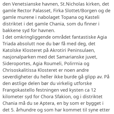
den Venetsianske havnen, St.Nicholas kirken, det
gamle Rector Palasset, Firka Slottet/Borgen og de
gamle murene i nabolaget Topana og Kasteli
distriktet i det gamle Chania, som du finner i
bakkene syd for havnen.
I det omkringliggende området fantastiske Agia
Triada absolutt noe du bør få med deg, det
Katolske Klosteret på Akrotiri Peninsulaen,
nasjonalparken med det Samarianske juvet,
Sideroportes, Agia Roumeli, Polirrnia og
Chrisoskalitissa Klosteret er noen andre
severdigheter du heller ikke burde gå glipp av. På
den østlige delen bør du virkelig utforske
Frangokastello festningen ved kysten ca 12
kilometer syd for Chora Sfakion, og i distriktet
Chania må du se Aptera, en by som er bygget i
det 5. århundre og som har kommet til syne etter