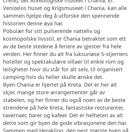
Crete), det Arkeologiske museet i Chania, El.
Venizelos huset og Krigsmuseet i Chania, kan alle
sammen hjelpe deg å utforske den spennende
historien denne øya har.
Pobulær for sitt pulserende natteliv og
kosmopolske livsstil, er Chania betraktet som ett
av de beste stedene å feriere av gjester fra hele
verden. Her finner du alt fra luksuriøse 5-stjerners
hoteller og spektakulære villaer til enkle rom og
leiligheter hvor du står for alt selv, til organisert
camping hvis du heller skulle ønske det.
Byen Chania er hjertet på Kreta. Det er her alt
skjer, mange store arrangementer går av
stabelen, og her finner du også noen av de beste
strendene på hele Kreta, fantastiske resturanter,
tavernaer, barer og kafeer. Det er helheten av alt
dette som gir byen de gode vibrasjonene den har.
Sammen med Heraklion, den nest største byen på