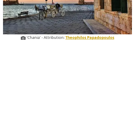
'Chania' - Attribution:
Theophilos Papadopoulos