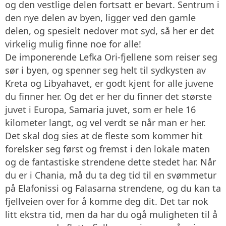
og den vestlige delen fortsatt er bevart. Sentrum i
den nye delen av byen, ligger ved den gamle
delen, og spesielt nedover mot syd, så her er det
virkelig mulig finne noe for alle!
De imponerende Lefka Ori-fjellene som reiser seg
sør i byen, og spenner seg helt til sydkysten av
Kreta og Libyahavet, er godt kjent for alle juvene
du finner her. Og det er her du finner det største
juvet i Europa, Samaria juvet, som er hele 16
kilometer langt, og vel verdt se når man er her.
Det skal dog sies at de fleste som kommer hit
forelsker seg først og fremst i den lokale maten
og de fantastiske strendene dette stedet har. Når
du er i Chania, må du ta deg tid til en svømmetur
på Elafonissi og Falasarna strendene, og du kan ta
fjellveien over for å komme deg dit. Det tar nok
litt ekstra tid, men da har du ogå muligheten til å